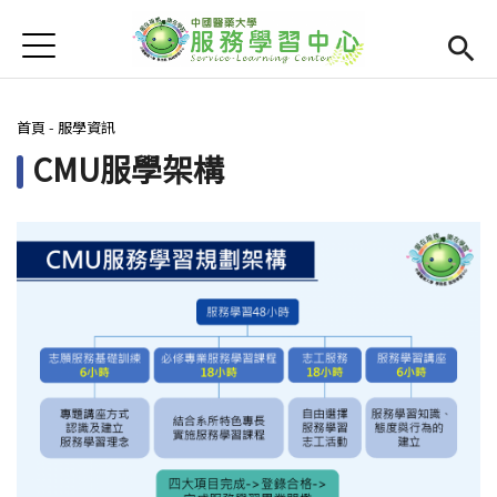
Jump to Main content
Jump to Navigation
首頁
學務處首頁
(link is external)
您在這裡
首頁
-
服學資訊
服學資訊
Open subm
CMU服學架構
最新消息
Open subm
Open submenu (相關連結)
相關連結
Open submenu (活動集錦)
活動集錦
檔案下載
Open subm
Open submenu (服務智庫)
服務智庫
服學專刊
Open subm