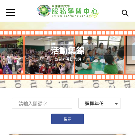
Jump to Main content
Jump to Navigation
首頁
學務處首頁
(link is external)
服學資訊
Open subm
活動集錦
最新消息
Open subm
您在這裡
首頁
-
活動集錦
Open submenu (相關連結)
相關連結
Open submenu (活動集錦)
活動集錦
檔案下載
Open subm
Year
Open submenu (服務智庫)
服務智庫
服學專刊
Open subm