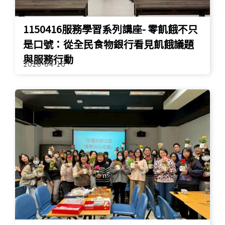
1150416服務學習系列講座- 零飢餓不只
是口號：從全民食物銀行看見飢餓議題
與服務行動
2026-04-16