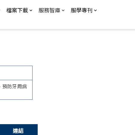
檔案下載
服務智庫
服學專刊
、預防牙周病
連結