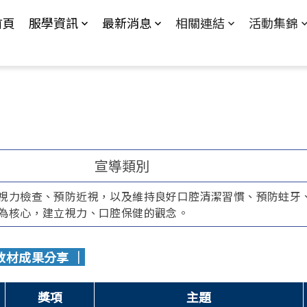
Jump to Main content
Jump to Navigation
首頁
服學資訊
最新消息
相關連結
活動集錦
宣導類別
視力檢查、預防近視，以及維持良好口腔清潔習慣、預防蛀牙
為核心，建立視力、口腔保健的觀念。
教材成果分享 ｜
獎項
主題