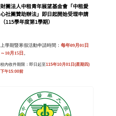
財團法人中租青年展望基金會「中租愛
心社團贊助辦法」即日起開始受理申請
（115學年度第1學期）
上學期暨寒假活動申請時間：
每年
0
9
月
01
日
～
10
月
15
日
。
校內收件期限：即日起至
115年10月01日(星期四)
下午15:00前