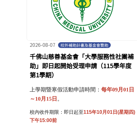
2026-08-07
校外補助計畫及基金會贊助
千佛山慈善基金會「大學服務性社團補
助」即日起開始受理申請（115學年度
第1學期）
上學期暨寒假活動申請時間：
每年
0
9
月
01
日
～
10
月
15
日
。
校內收件期限：即日起至
115年10月01日(星期四)
下午15:00前