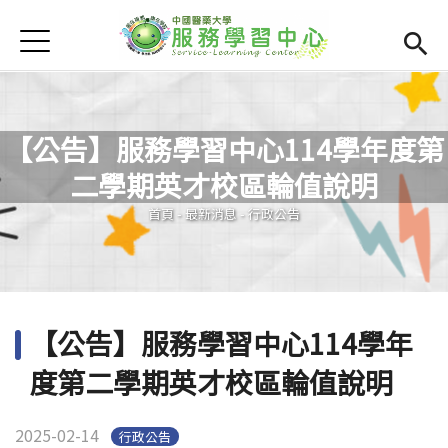
Jump to Main content
Jump to Navigation
首頁
學務處首頁
(link is external)
服學資訊
Open subm
【公告】服務學習中心114學年度第
最新消息
Open subm
二學期英才校區輪值說明
您在這裡
Open submenu (相關連結)
相關連結
首頁
-
最新消息
-
行政公告
Open submenu (活動集錦)
活動集錦
檔案下載
Open subm
【公告】服務學習中心114學年
Open submenu (服務智庫)
服務智庫
度第二學期英才校區輪值說明
服學專刊
Open subm
2025-02-14
行政公告