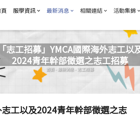
Jump to Main content
Jump to Navigation
首頁
服學資訊
最新消息
相關連結
活動集錦
「志工招募」YMCA國際海外志工以
2024青年幹部徵選之志工招募
您在這裡
首頁
-
最新消息
-
志工招募
外志工以及2024青年幹部徵選之志