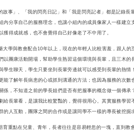
故事」、「我的閃亮日記」和「我是閃亮記者」都是記錄長輩
組內分享自己的服務理念，也讓小組內的成員像家人一樣建立
以獲得成就感，也不會覺得自己好像老了不中用了。
學與教會配合10年以上，現在的年輕人比較害羞，跟人的
們以團康活動開場，幫助學生熟習這個環境與長輩，且三木的
與學生聊天，學生只要坐到長輩旁邊就可以感受到長輩的熱情
更能了解年長病患的心或抓到溝通的方法；也因為服務的次數
關係，不知道之前的學長姐們是否有把服事的概念做一個傳承
劇給長輩看，是讓我比較驚豔的，覺得很用心。其實服務學習
群的人互動，團隊之間的合作或是讓同學不一樣的專長被挖掘
育重點在兒童、青年，長者往往是容易輕忽的一塊，直到教會