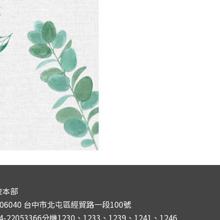
校本部
406040 台中市北屯區經貿路一段100號
4-22053366分機1230、1233、1239、1241、1246