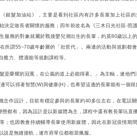
叫《銀髮加油站》，主要是看到社區內有許多長輩加上社區
始決定做長者關懷的服務；四年前改名為《三木日光社區-照
生服務的對象就屬於戰後嬰兒潮出生的長輩，約莫80歲以上
在所謂55~70歲年齡層的「壯世代」。兩邊的活動與規劃都
自癒力、體適能等規劃課程等。
髮是榮耀的冠冕，在公義的道上必能得著。」為主軸，連他們
這邊可以得著智慧(W)與健康(H)，也希望這邊的長輩能有一個
概念作設計，目前有穩定參與的長輩約40多位左右，在電話關
動靜態都有，因為設計是以新媒體為主，課程中還有教長輩玩直
享；也因教會持續輔導長輩使用新媒體，因此在新冠疫情期
以說是無縫接軌，連市府單位都相當佩服。