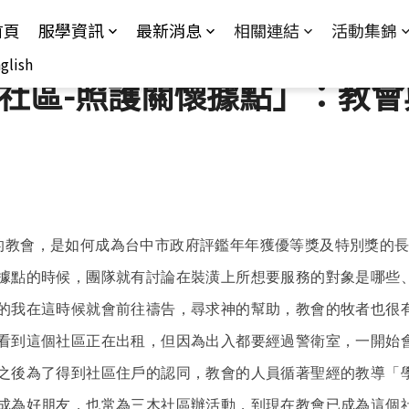
Jump to Main content
Jump to Navigation
首頁
服學資訊
最新消息
相關連結
活動集錦
glish
社區-照護關懷據點」：教會
的教會，是如何成為台中市政府評鑑年年獲優等獎及特別獎的
據點的時候，團隊就有討論在裝潢上所想要服務的對象是哪些
的我在這時候就會前往禱告，尋求神的幫助，教會的牧者也很
看到這個社區正在出租，但因為出入都要經過警衛室，一開始
之後為了得到社區住戶的認同，教會的人員循著聖經的教導「
成為好朋友，也常為三木社區辦活動，到現在教會已成為這個