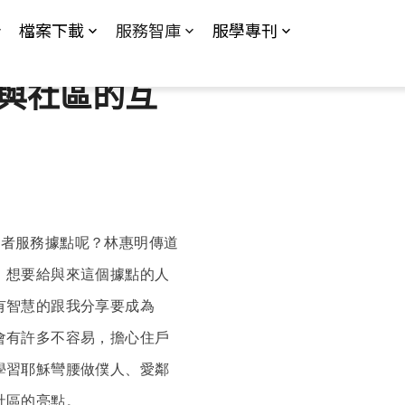
檔案下載
服務智庫
服學專刊
與社區的互
長者服務據點呢？林惠明傳道
、想要給與來這個據點的人
有智慧的跟我分享要成為
會有許多不容易，擔心住戶
學習耶穌彎腰做僕人、愛鄰
社區的亮點。