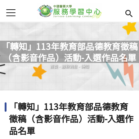
Jump to Main content
Jump to Navigation
首頁
學務處首頁
(link is external)
服學資訊
Open subm
「轉知」113年教育部品德教育徵稿
最新消息
Open subm
（含影音作品）活動-入選作品名單
您在這裡
Open submenu (相關連結)
相關連結
首頁
-
最新消息
-
轉知
Open submenu (活動集錦)
活動集錦
檔案下載
Open subm
「轉知」113年教育部品德教育
Open submenu (服務智庫)
服務智庫
徵稿（含影音作品）活動-入選作
服學專刊
Open subm
品名單