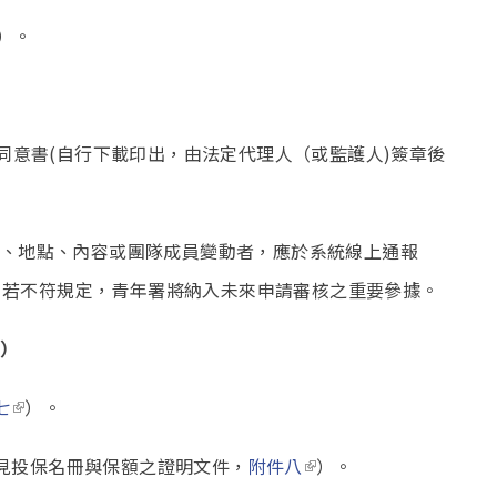
ink is external)
）。
s external)
人)同意書(自行下載印出，由法定代理人（或監護人)簽章後
、地點、內容或團隊成員變動者，應於系統線上通報
is external)
；若不符規定，青年署將納入未來申請審核之重要參據。
）
(link is external)
七
）。
(link is external)
見投保名冊與保額之證明文件，
附件八
）。