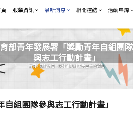
Jump to Main content
Jump to Navigation
首頁
服學資訊
最新消息
相關連結
活動集錦
育部青年發展署「獎勵青年自組團隊
與志工行動計畫」
您在這裡
首頁
-
最新消息
-
校外補助計畫及基金會贊助
年自組團隊參與志工行動計畫」