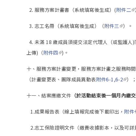
(l
2. 服務方案計畫書（系統填寫後生成）(
附件二
(link i
3. 志工名冊（系統填寫後生成）（
附件三
）。
4. 未滿 18 歲成員須提交法定代理人（或監護
(link is external)
上傳)（
附件四
)。
十、服務方案計畫變更，服務方案計畫之服務時間
(link 
（計畫變更表、團隊成員異動表
附件6-1,6-2
）
十一、結案應繳文件
（於活動結束後一個月內繳交
1.成果報告表（線上填報完成後下載印出，
附件
2.志工保險證明文件（繳費收據影本，以及可詳