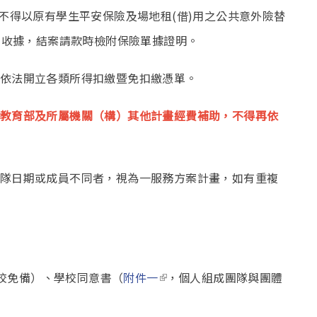
不得以原有學生平安保險及場地租(借)用之公共意外險替
費收據，結案請款時檢附保險單據證明。
依法開立各類所得扣繳暨免扣繳憑單。
教育部及所屬機關（構）其他計畫經費補助，不得再依
隊日期或成員不同者，視為一服務方案計畫，如有重複
(link is external)
學校免備）、學校同意書（
附件一
，個人組成團隊與團體