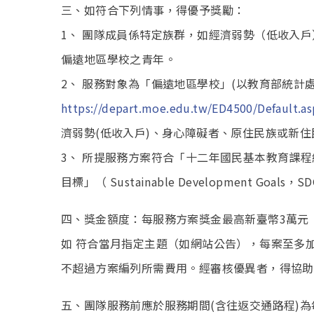
三、如符合下列情事，得優予獎勵：
1、 團隊成員係特定族群，如經濟弱勢（低收入
偏遠地區學校之青年。
2、 服務對象為「偏遠地區學校」(以教育部統計
https://depart.moe.edu.tw/ED4500/Default.as
濟弱勢(低收入戶)、身心障礙者、原住民族或新住
3、 所提服務方案符合「十二年國民基本教育課
目標」（ Sustainable Development 
四、獎金額度：每服務方案獎金最高新臺幣3萬元
如 符合當月指定主題（如網站公告），每案至多加
不超過方案編列所需費用。經審核優異者，得協助
五、團隊服務前應於服務期間(含往返交通路程)為