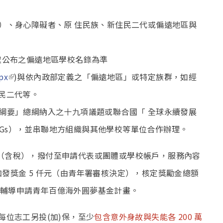
戶）、身心障礙者、原 住民族、新住民二代或偏遠地區與
處公布之偏遠地區學校名錄為準
(link is external)
px
)與依內政部定義之「偏遠地區」或特定族群，如經
民二代等。
程綱要」總綱納入之十九項議題或聯合國「 全球永續發展
Goals，SDGs），並串聯地方組織與其他學校等單位合作辦理。
（含稅），撥付至申請代表或團體或學校帳戶，服務內容
發獎金 5 仟元（由青年署審核決定），核定獎勵金總額
輔導申請青年百億海外圓夢基金計畫。
每位志工另投(加)保，至少
包含意外身故與失能各 200 萬