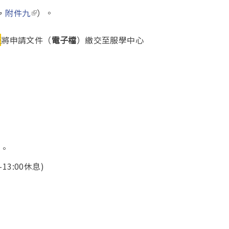
(link is external)
，
附件九
）。
天
將申請文件（
電子檔
）繳交至服學中心
nal)
。
13:00休息)