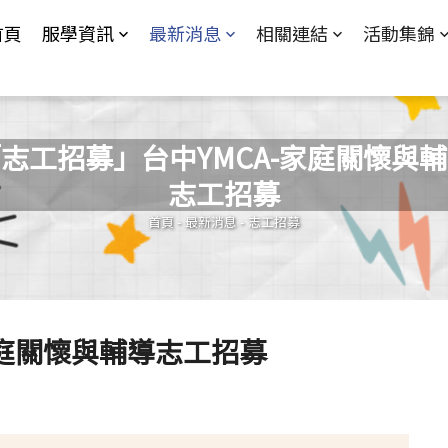
Jump to Main content
Jump to Navigation
首頁
服學資訊
最新消息
相關連結
活動集錦
志工招募」台中YMCA-家庭關懷與
志工招募
您在這裡
首頁
-
最新消息
-
志工招募
家庭關懷與輔導志工招募