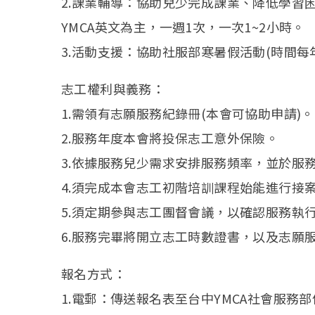
2.課業輔導：協助兒少完成課業、降低學習
YMCA英文為主，一週1次，一次1~2小時。
3.活動支援：協助社服部寒暑假活動(時間每
志工權利與義務：
1.需領有志願服務紀錄冊(本會可協助申請)。
2.服務年度本會將投保志工意外保險。
3.依據服務兒少需求安排服務頻率，並於服
4.須完成本會志工初階培訓課程始能進行接
5.須定期參與志工團督會議，以確認服務執
6.服務完畢將開立志工時數證書，以及志願
報名方式：
1.電郵：傳送報名表至台中YMCA社會服務部信箱 