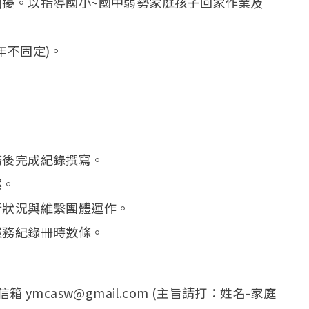
困擾。以指導國小~國中弱勢家庭孩子回家作業及
年不固定)。
務後完成紀錄撰寫。
案。
行狀況與維繫團體運作。
服務紀錄冊時數條。
ymcasw@gmail.com (主旨請打：姓名-家庭