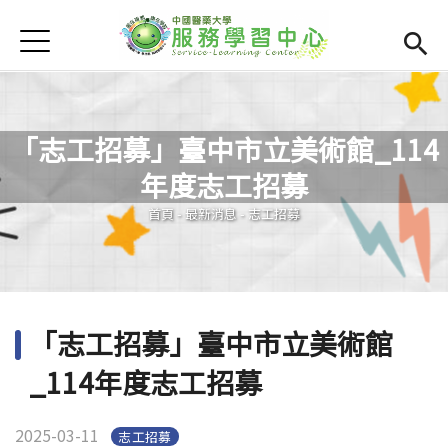
Jump to Main content
Jump to Navigation
首頁
學務處首頁
(link is external)
服學資訊
Open subm
「志工招募」臺中市立美術館_114
最新消息
Open subm
年度志工招募
您在這裡
Open submenu (相關連結)
相關連結
首頁
-
最新消息
-
志工招募
Open submenu (活動集錦)
活動集錦
檔案下載
Open subm
「志工招募」臺中市立美術館
Open submenu (服務智庫)
服務智庫
_114年度志工招募
服學專刊
Open subm
2025-03-11
志工招募