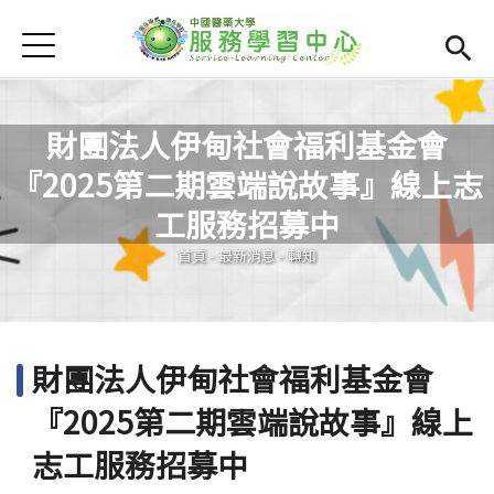
Jump to Main content
Jump to Navigation
首頁
學務處首頁
(link is external)
服學資訊
Open subm
財團法人伊甸社會福利基金會
『2025第二期雲端說故事』線上志
最新消息
Open subm
您在這裡
工服務招募中
Open submenu (相關連結)
相關連結
首頁
-
最新消息
-
轉知
Open submenu (活動集錦)
活動集錦
檔案下載
Open subm
財團法人伊甸社會福利基金會
Open submenu (服務智庫)
服務智庫
『2025第二期雲端說故事』線上
服學專刊
Open subm
志工服務招募中