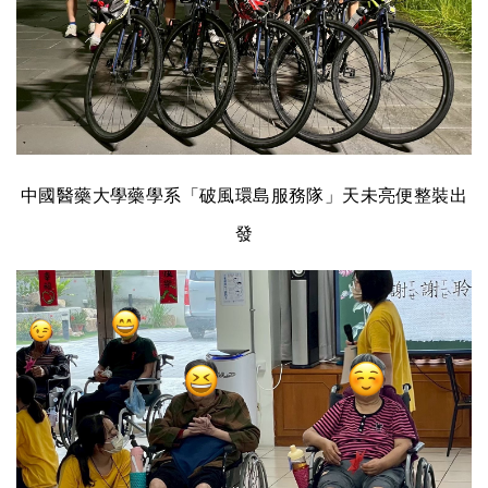
中國醫藥大學藥學系「破風環島服務隊」天未亮便整裝出
發