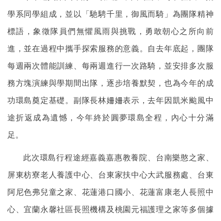
學系同學組成，並以「馳騁千里，御風而騎」為團隊精神
標語，象徵隊員們無懼風雨與挑戰，勇敢朝心之所向前
進，並在過程中攜手探索服務的意義。自去年底起，團隊
每週兩次體能訓練、每兩週進行一次路騎，並安排多次服
務方塊演練與學期間出隊，逐步培養默契，也為今年的成
功環島奠定基礎。副隊長林姍姍表示，去年因凱米颱風中
途折返成為遺憾，今年終於圓夢環島全程，內心十分滿
足。
此次環島行程途經嘉義嘉惠教養院、台南樂憨之家、
屏東枋寮老人養護中心、台東家扶中心大武服務處、台東
阿尼色弗兒童之家、花蓮港口國小、花蓮富康老人長照中
心、宜蘭永馨社區長照機構及桃園元福護理之家等多個據