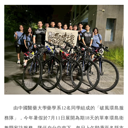
由中國醫藥大學藥學系12名同學組成的「破風環島服
務隊」，今年暑假於7月11日展開為期18天的單車環島衛
教
暨
家訪服務。隊伍自台中南下，每日上午騎乘至各縣市