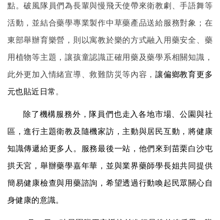
點。破風隊員們為長輩與慢飛天使帶來衛教劇、手語舞等
活動，並結合藥學專業製作中草藥產品送給服務對象；在
東部舉辦育樂營，則以寓教於樂的方式融入用藥安全、藥
用植物等主題，讓孩童認識正確用藥及藥學系相關知識，
此外更加入情緒宣導、救難防災等內容，
讓偏
鄉
教育更多
元也貼近日常
。
除了機構服務外，隊員們也走入各地市場、公園與社
區，進行主題衛教及隨機家訪，主動與居民互動，將健康
知識傳遞給更多人。服務最後一站，他們來到苗栗白沙屯
拱天宮，舉辦藥學嘉年華，並與業界藥師學長姐共同提供
簡易健康檢
查
與用藥諮詢，希望透過行動喚起民眾關心自
身健康的意識。