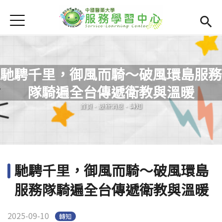
Jump to Main content
Jump to Navigation
首頁
學務處首頁
(link is external)
服學資訊
Open subm
馳騁千里，御風而騎～破風環島服務
最新消息
Open subm
隊騎遍全台傳遞衛教與溫暖
您在這裡
Open submenu (相關連結)
相關連結
首頁
-
最新消息
-
轉知
Open submenu (活動集錦)
活動集錦
檔案下載
Open subm
馳騁千里，御風而騎～破風環島
Open submenu (服務智庫)
服務智庫
服務隊騎遍全台傳遞衛教與溫暖
服學專刊
Open subm
2025-09-10
轉知