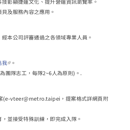
科技彰顯捷運文化、提升營運資訊瀏覽率。
項貝及服務內容之應用。
經本公司評審通過之各領域專業人員。
點我
(link is external)
。
為團隊志工，每隊2~6人為原則)。.
vteer@metro.taipei，提案格式詳網頁附
育，並接受特殊訓練，即完成入隊。