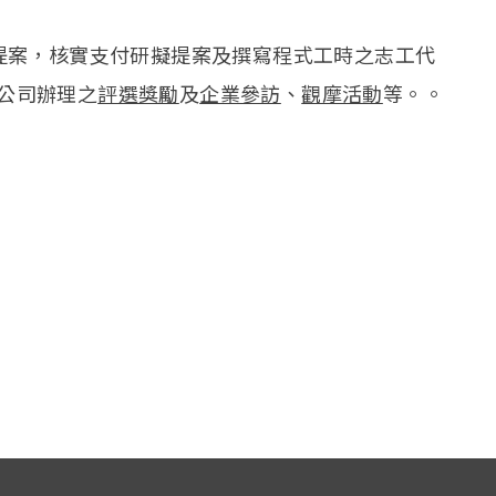
提案，核實支付研擬提案及撰寫程式工時之志工代
加公司辦理之
評選獎勵
及
企業參訪
、
觀摩活動
等。。