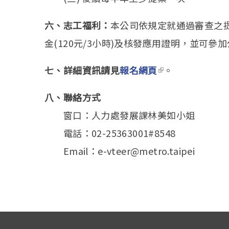
六、志工福利：
本公司依規定就通過審查之
金(120元/3小時)及核發應用證明，並可參
七、詳細資訊請見
報名網頁
(link is external)
。
八、聯絡方式
窗口：人力處發展課林美如小姐
電話：02-25363001#8548
Email：e-vteer@metro.taipei