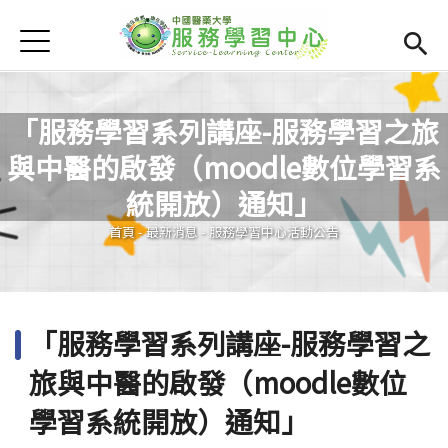
Jump to Main content
Jump to Navigation
首頁
學務處首頁
(link is external)
服學資訊
Open subm
「服務學習系列講座-服務學習之旅
與中醫的啟發（moodle數位學習系
最新消息
Open subm
您在這裡
統開放）通知」
Open submenu (相關連結)
相關連結
首頁
-
最新消息
-
服務學習中心活動公告
Open submenu (活動集錦)
活動集錦
檔案下載
Open subm
「服務學習系列講座-服務學習之
Open submenu (服務智庫)
服務智庫
旅與中醫的啟發（moodle數位
服學專刊
Open subm
學習系統開放）通知」