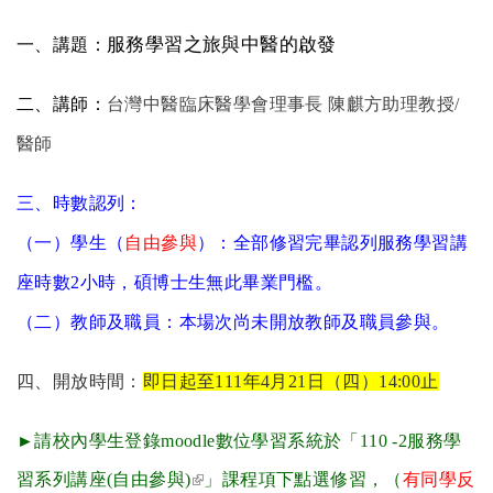
服務學習之旅與中醫的啟發
一、講題：
二、講師：
台灣中醫臨床醫學會理事長
陳麒方助理教授
/
醫師
三、時數認列：
（一）學生（
自由參與
）：全部修習完畢認列服務學習講
座時數
2
小時，碩博士生無此畢業門檻。
（二）教師及職員：本場次尚未開放教師及職員參與。
四、開放時間：
即日起至
111
年
4
月
21
日（四）
14:00
止
►
請校內學生登錄
moodle
數位學習系統於「
110
-2
服務學
(link is external)
習系列講座
(
自由參與
)
」課程項下點選修習，（
有同學反