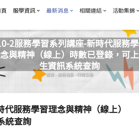
Jump to Main content
Jump to Navigation
首頁
服學資訊
最新消息
相關連結
活動集錦
10-2服務學習系列講座-新時代服務
念與精神（線上）時數已登錄，可上
您在這裡
生資訊系統查詢
首頁
-
最新消息
-
行政公告
-新時代服務學習理念與精神（線上）
系統查詢