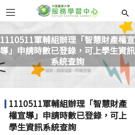
Jump to Main content
Jump to Navigation
首頁
學務處首頁
(link is external)
服學資訊
Open subm
1110511軍輔組辦理「智慧財產權宣
導」申請時數已登錄，可上學生資訊
最新消息
Open subm
您在這裡
系統查詢
Open submenu (相關連結)
相關連結
首頁
-
最新消息
-
行政公告
Open submenu (活動集錦)
活動集錦
檔案下載
Open subm
1110511軍輔組辦理「智慧財產
Open submenu (服務智庫)
服務智庫
權宣導」申請時數已登錄，可上
服學專刊
Open subm
學生資訊系統查詢