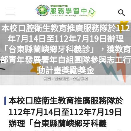
Jump to Main content
Jump to Navigation
首頁
學務處首頁
(link is external)
本校口腔衛生教育推廣服務隊於112
服學資訊
Open subm
年7月14日至112年7月19日辦理
「台東縣蘭嶼鄉牙科義診」，獲教育
最新消息
Open subm
您在這裡
部青年發展署年自組團隊參與志工行
Open submenu (相關連結)
相關連結
動計畫獎勵獎金
Open submenu (活動集錦)
活動集錦
首頁
-
最新消息
-
榮譽事項
檔案下載
Open subm
本校口腔衛生教育推廣服務隊於
Open submenu (服務智庫)
服務智庫
112年7月14日至112年7月19日
服學專刊
Open subm
辦理「台東縣蘭嶼鄉牙科義