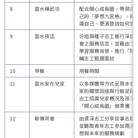
8
雲水練武功
配合開心成長園，帶領志
己的「夢想九宮格」，籍
識自己、更清楚該如何實
9
雲水夜话
分组與種子志工進行深度
會之服務信念，並籍由了
學習服務背景，進行「開
輔志工甄選面試
10
早餐
用餐時間
11
雲水家在兒家
以多媒體等方式呈現本會
家的關懷因缘與行腳足跡
志工招識兒家概况及孩子
「開心成長園」做準備
12
薪傳茶會
由資深志工分享從事志願
並聽取青年志工参加兩天
想與未來的服務規劃