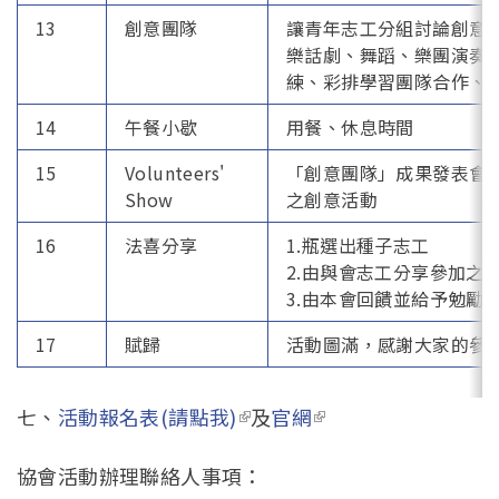
13
創意團隊
讓青年志工分組討論創意
樂話劇、舞蹈、樂團演奏
練、彩排學習團隊合作、
14
午餐小歇
用餐、休息時間
15
Volunteers'
「創意團隊」成果發表會
Show
之創意活動
16
法喜分享
1.瓶選出種子志工
2.由與會志工分享參加之
3.由本會回饋並給予勉勵
17
賦歸
活動圖滿，感謝大家的參
七、
活動報名表(請點我)
(link is external)
及
官網
(link is external)
協會活動辦理聯絡人事項：