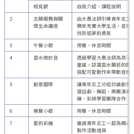
相見歡
自我介紹、課程說明
2
志願服務與關
由大愚法師引導青年志工
懷生命講座
務來充實大學生活，並在
找到追夢的勇氣
3
午餐小歌
用餐、休息時間
4
雲水微妙音
透過學習大愚法師為孩子
童謠，認識雲水蘭若的關
搭配可愛動作來帶動音樂
5
創意園隊
讓青年志工分组討論創意
語話劇、舞蹈、樂團演奏
練、彩排學習團隊合作、
6
晚餐小歇
用餐、休息時間
7
愛的彩繪
邀請青年志工一起為開心
製作活動道具