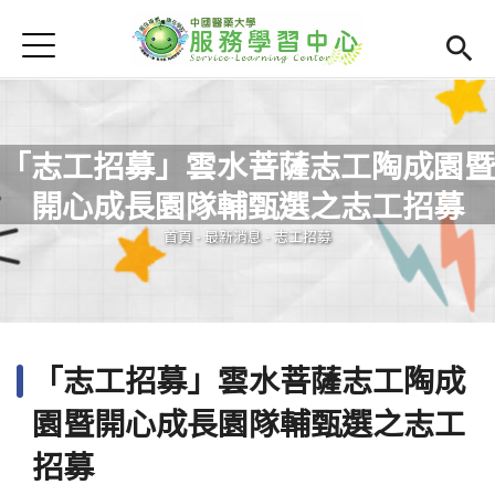
Jump to Main content
Jump to Navigation
首頁
學務處首頁
(link is external)
服學資訊
Open subm
「志工招募」雲水菩薩志工陶成園暨
最新消息
Open subm
開心成長園隊輔甄選之志工招募
您在這裡
Open submenu (相關連結)
相關連結
首頁
-
最新消息
-
志工招募
Open submenu (活動集錦)
活動集錦
檔案下載
Open subm
「志工招募」雲水菩薩志工陶成
Open submenu (服務智庫)
服務智庫
園暨開心成長園隊輔甄選之志工
服學專刊
Open subm
招募