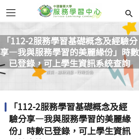
Jump to Main content
Jump to Navigation
首頁
學務處首頁
(link is external)
服學資訊
Open subm
「112-2服務學習基礎概念及經驗分
享—我與服務學習的美麗緣份」時數
最新消息
Open subm
您在這裡
已登錄，可上學生資訊系統查詢
Open submenu (相關連結)
相關連結
首頁
-
最新消息
-
行政公告
Open submenu (活動集錦)
活動集錦
檔案下載
Open subm
「112-2服務學習基礎概念及經
Open submenu (服務智庫)
服務智庫
驗分享—我與服務學習的美麗緣
服學專刊
Open subm
份」時數已登錄，可上學生資訊