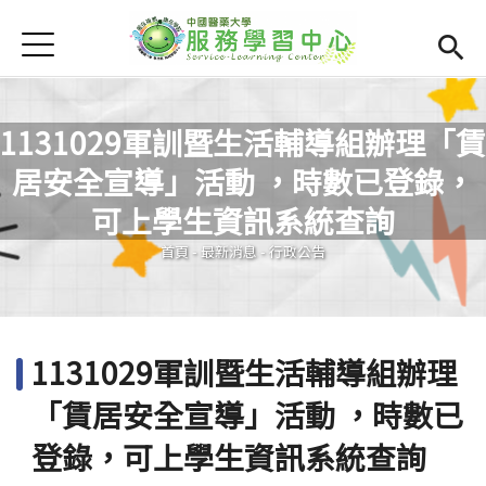
Jump to Main content
Jump to Navigation
首頁
學務處首頁
(link is external)
服學資訊
Open subm
1131029軍訓暨生活輔導組辦理「賃
居安全宣導」活動 ，時數已登錄，
最新消息
Open subm
您在這裡
可上學生資訊系統查詢
Open submenu (相關連結)
相關連結
首頁
-
最新消息
-
行政公告
Open submenu (活動集錦)
活動集錦
檔案下載
Open subm
1131029軍訓暨生活輔導組辦理
Open submenu (服務智庫)
服務智庫
「賃居安全宣導」活動 ，時數已
服學專刊
Open subm
登錄，可上學生資訊系統查詢